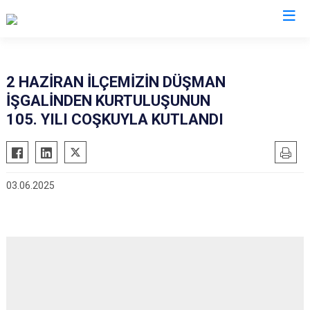
Adana
2 HAZİRAN İLÇEMİZİN DÜŞMAN
İŞGALİNDEN KURTULUŞUNUN
Aladağ
Saimbeyli
105. YILI COŞKUYLA KUTLANDI
Ceyhan
Seyhan
Feke
Tufanbeyli
İmamoğlu
Yumurtalık
03.06.2025
Karaisalı
Yüreğir
Karataş
Sarıçam
Kozan
Çukurova
Pozantı