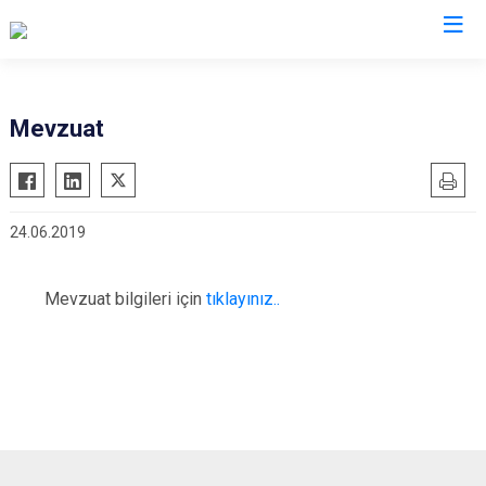
Adana
Mevzuat
Aladağ
Saimbeyli
Ceyhan
Seyhan
24.06.2019
Feke
Tufanbeyli
İmamoğlu
Yumurtalık
Mevzuat bilgileri için
tıklayınız..
Karaisalı
Yüreğir
Karataş
Sarıçam
Kozan
Çukurova
Pozantı