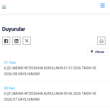
Adana
Duyurular
Aladağ
Saimbeyli
Ceyhan
Seyhan
Filtrele
Feke
Tufanbeyli
İmamoğlu
Yumurtalık
21
Tem
İLÇE UMUMİ HIFZISSIHHA KURULUNUN 01.07.2026 TARİH VE
Karaisalı
Yüreğir
2026/08 SAYILI KARAR
Karataş
Sarıçam
Kozan
Çukurova
30
Haz
Pozantı
İLÇE UMUMİ HIFZISSIHHA KURULUNUN 09.06.2026 TARİH VE
2026/07 SAYILI KARAR