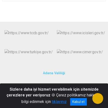
Adana Valiliği
Cumhuriyet Mah. Irmak Cad. Emniyet Sk. Hükümet Konağı
Sizlere daha iyi hizmet verebilmek için sitemizde
Kozan/ADANA
çerezlere yer veriyoruz
🍪 Çerez politikamız hakkında
0322 515 29 30
bilgi edinmek için
tıklayınız
Kabul et