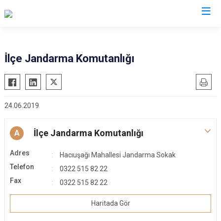
Adana
İlçe Jandarma Komutanlığı
Aladağ
Saimbeyli
Ceyhan
Seyhan
24.06.2019
Feke
Tufanbeyli
İmamoğlu
Yumurtalık
İlçe Jandarma Komutanlığı
A
Karaisalı
Yüreğir
Adres
Karataş
Sarıçam
Hacıuşağı Mahallesi Jandarma Sokak
Telefon
Kozan
0322 515 82 22
Çukurova
Fax
0322 515 82 22
Pozantı
Haritada Gör