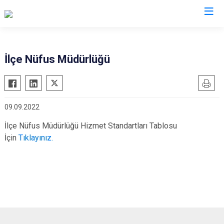
Adana
İlçe Nüfus Müdürlüğü
Aladağ
Saimbeyli
Ceyhan
Seyhan
09.09.2022
Feke
Tufanbeyli
İmamoğlu
Yumurtalık
İlçe Nüfus Müdürlüğü Hizmet Standartları Tablosu
İçin
Tıklayınız.
Karaisalı
Yüreğir
Karataş
Sarıçam
Kozan
Çukurova
Pozantı