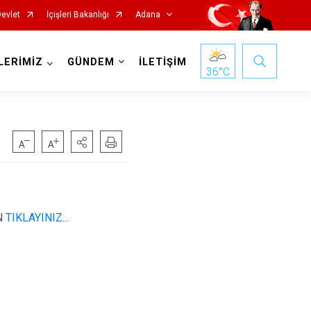
Devlet
İçişleri Bakanlığı
Adana
LERİMİZ
GÜNDEM
İLETİŞİM
36
°C
Saimbeyli
N
TIKLAYINIZ...
Seyhan
Tufanbeyli
Yumurtalık
Yüreğir