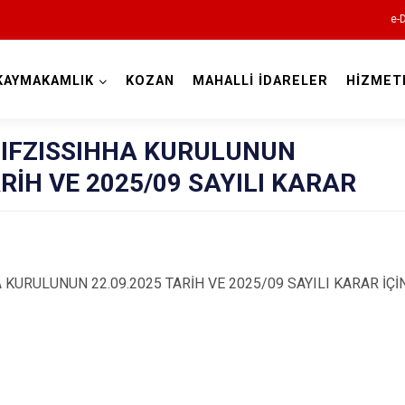
e-
KAYMAKAMLIK
KOZAN
MAHALLİ İDARELER
HİZMET
Adana
HIFZISSIHHA KURULUNUN
ARİH VE 2025/09 SAYILI KARAR
Aladağ
 KURULUNUN 22.09.2025 TARİH VE 2025/09 SAYILI KARAR İÇİ
Ceyhan
Feke
İmamoğlu
Karaisalı