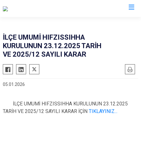
Adana
İLÇE UMUMİ HIFZISSIHHA
KURULUNUN 23.12.2025 TARİH
Aladağ
Saimbeyli
VE 2025/12 SAYILI KARAR
Ceyhan
Seyhan
Feke
Tufanbeyli
İmamoğlu
Yumurtalık
05.01.2026
Karaisalı
Yüreğir
Karataş
Sarıçam
İLÇE UMUMİ HIFZISSIHHA KURULUNUN 23.12.2025
Kozan
Çukurova
TARİH VE 2025/12 SAYILI KARAR İÇİN
TIKLAYINIZ...
Pozantı